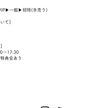
P▶VIP▶一般▶招待(手売り)
いて]
]
0～17:30
/特典会あり