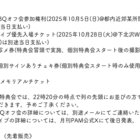
BBQオフ会参加権利(2025年10月5日(日)@都内近郊某所開
、当日支払い)
イブ優先入場チケット(2025年10月28日(火)@下北沢WA
nk)は別途当日支払い)
 囲み写メ券(特典会冒頭で実施、個別特典会スタート後の撮
 優先個別サインありチェキ券(個別特典会スタート時のみ使
りメモリアルチケット
演後特典会では、22時20分の時点で列の先頭にお並びの方
だきます。予めご了承ください。
BQオフ会の詳細については、別途メールにてご連絡い
イブの詳細については、月刊PAM公式Xにて後日発表。
ト《先着販売》