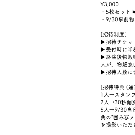
¥3,000
・5枚セット ¥1
・9/30事前物
[招待制度]
▶招待チケッ
▶受付時に半
▶終演後物販
人が、物販窓
▶招待人数に
[招待特典 (通
1人→スタン
2人→30秒個
5人→9/30
典の"囲み写
を撮影いただ