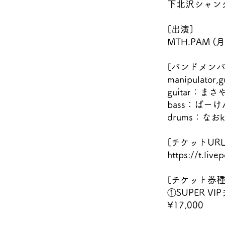
下北沢シャン
[出演]
MTH.PAM (
[バンドメンバ
manipulat
guitar：ま
bass：ぱー
drums：なおk
[チケットURL
https://t.liv
[チケット券種(
①SUPER 
¥17,000