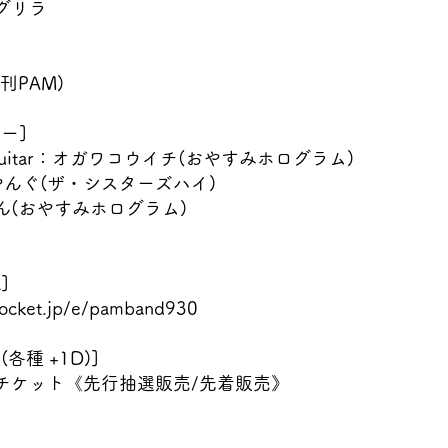
グリラ
月刊PAM)
ー]
or,guitar：オガワコウイチ(おやすみホログラム)
さやんぐ(ザ・シスターズハイ)
けん(おやすみホログラム)
]
epocket.jp/e/pamband930
各種 +1D)]
VIPチケット《先行抽選販売/先着販売》