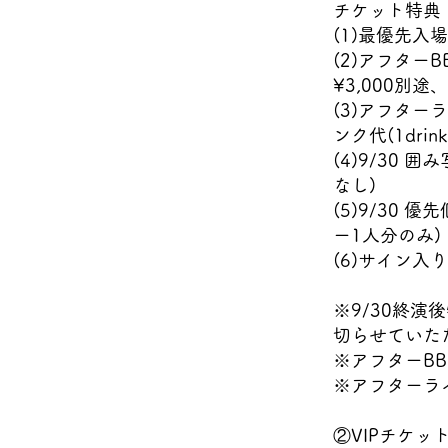
チケット特典
(1)最優先入場
(2)アフター
¥3,000別途
(3)アフターラ
ンク代(1dri
(4)9/30
なし)
(5)9/30
ー1人分のみ)
(6)サイン入
※9/30終
切らせていた
※アフターB
※アフターラ
②VIPチケッ