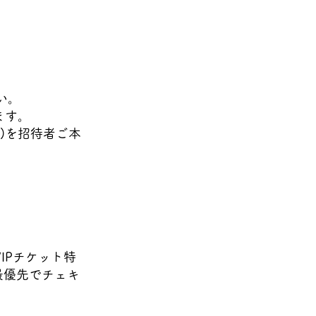
い。
ます。
)を招待者ご本
VIPチケット特
最優先でチェキ