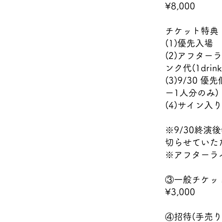
¥8,000
チケット特典
(1)優先入場
(2)アフターラ
ンク代(1dri
(3)9/30
ー1人分のみ)
(4)サイン入
※9/30終
切らせていた
※アフターラ
③一般チケッ
¥3,000
④招待(手売