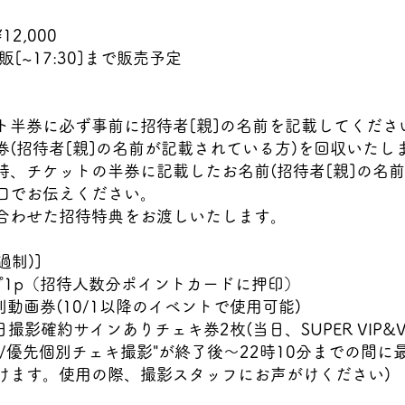
2,000
販[~17:30]まで販売予定
ト半券に必ず事前に招待者[親]の名前を記載してくださ
券(招待者[親]の名前が記載されている方)を回収いたし
時、チケットの半券に記載したお名前(招待者[親]の名前
口でお伝えください。
合わせた招待特典をお渡しいたします。
過制)]
プ1p（招待人数分ポイントカードに押印）
別動画券(10/1以降のイベントで使用可能)
当日撮影確約サインありチェキ券2枚(当日、SUPER VIP&
メ/優先個別チェキ撮影"が終了後～22時10分までの間に
けます。使用の際、撮影スタッフにお声がけください)